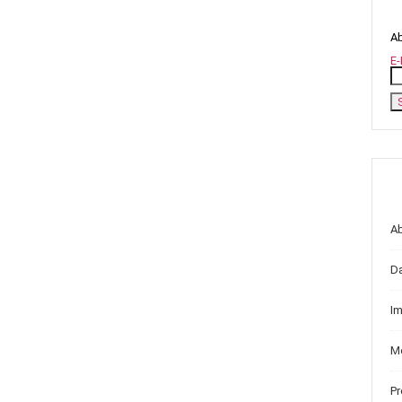
Ab
E-
A
D
I
Me
P