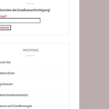
boniere die Emailbenachrichtigung!
Mail*
WICHTIGES
bout me
atenschutz
mpressum
ine Insulinresistenz
resse und Erwähnungen