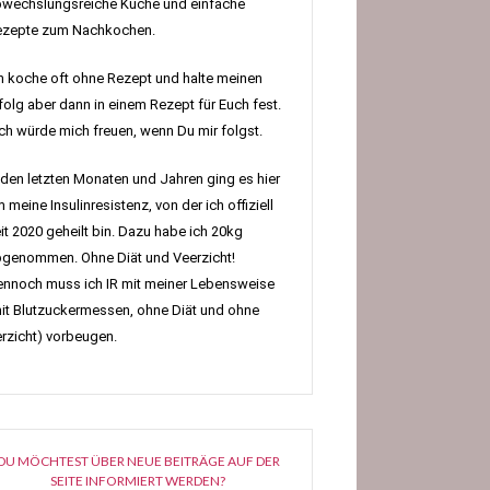
wechslungsreiche Küche und einfache
ezepte zum Nachkochen.
h koche oft ohne Rezept und halte meinen
folg aber dann in einem Rezept für Euch fest.
h würde mich freuen, wenn Du mir folgst.
 den letzten Monaten und Jahren ging es hier
 meine Insulinresistenz, von der ich offiziell
it 2020 geheilt bin. Dazu habe ich 20kg
genommen. Ohne Diät und Veerzicht!
nnoch muss ich IR mit meiner Lebensweise
it Blutzuckermessen, ohne Diät und ohne
rzicht) vorbeugen.
DU MÖCHTEST ÜBER NEUE BEITRÄGE AUF DER
SEITE INFORMIERT WERDEN?