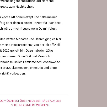
wechslungsreiche Küche und einfache
ezepte zum Nachkochen.
h koche oft ohne Rezept und halte meinen
folg aber dann in einem Rezept für Euch fest.
h würde mich freuen, wenn Du mir folgst.
 den letzten Monaten und Jahren ging es hier
 meine Insulinresistenz, von der ich offiziell
it 2020 geheilt bin. Dazu habe ich 20kg
genommen. Ohne Diät und Veerzicht!
nnoch muss ich IR mit meiner Lebensweise
it Blutzuckermessen, ohne Diät und ohne
rzicht) vorbeugen.
DU MÖCHTEST ÜBER NEUE BEITRÄGE AUF DER
SEITE INFORMIERT WERDEN?