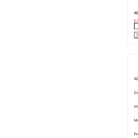
Ab
E-
A
D
I
Me
P