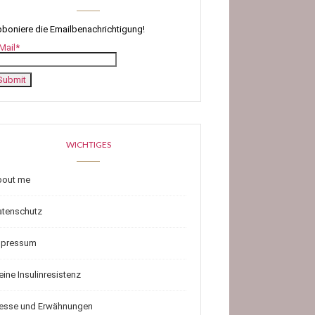
boniere die Emailbenachrichtigung!
Mail*
WICHTIGES
bout me
atenschutz
mpressum
ine Insulinresistenz
resse und Erwähnungen