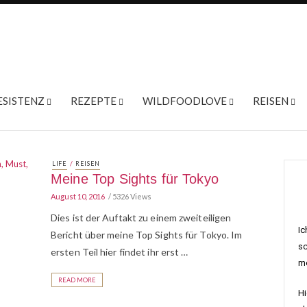
ESISTENZ
REZEPTE
WILDFOODLOVE
REISEN
/
LIFE
REISEN
Meine Top Sights für Tokyo
August 10, 2016
5326 Views
Dies ist der Auftakt zu einem zweiteiligen
Ic
Bericht über meine Top Sights für Tokyo. Im
sc
ersten Teil hier findet ihr erst …
me
READ MORE
Hi