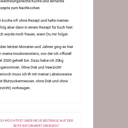
wechslungsreiche Küche und einfache
ezepte zum Nachkochen.
h koche oft ohne Rezept und halte meinen
folg aber dann in einem Rezept für Euch fest.
h würde mich freuen, wenn Du mir folgst.
 den letzten Monaten und Jahren ging es hier
 meine Insulinresistenz, von der ich offiziell
it 2020 geheilt bin. Dazu habe ich 20kg
genommen. Ohne Diät und Veerzicht!
nnoch muss ich IR mit meiner Lebensweise
it Blutzuckermessen, ohne Diät und ohne
rzicht) vorbeugen.
DU MÖCHTEST ÜBER NEUE BEITRÄGE AUF DER
SEITE INFORMIERT WERDEN?