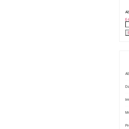
Ab
E-
A
D
I
Me
P