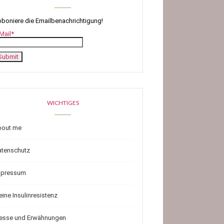
boniere die Emailbenachrichtigung!
Mail*
WICHTIGES
bout me
atenschutz
mpressum
ine Insulinresistenz
resse und Erwähnungen