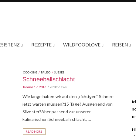
ESISTENZ
REZEPTE
WILDFOODLOVE
REISEN
/
/
COOKING
PALEO
SÜSSES
Schneeballschlacht
Januar 17, 2016
7850 Views
Wie lange haben wir auf den „richtigen“ Schnee
Ic
jetzt warten müssen?15 Tage? Ausgehend von
sc
Silvester?Aber passend zur unserer
me
kulinarischen Schneeballschlacht, …
Hi
READ MORE