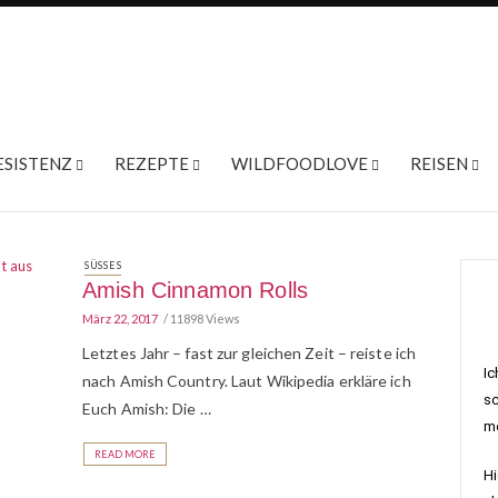
ESISTENZ
REZEPTE
WILDFOODLOVE
REISEN
SÜSSES
Amish Cinnamon Rolls
März 22, 2017
11898 Views
Letztes Jahr – fast zur gleichen Zeit – reiste ich
Ic
nach Amish Country. Laut Wikipedia erkläre ich
sc
Euch Amish: Die …
me
READ MORE
Hi