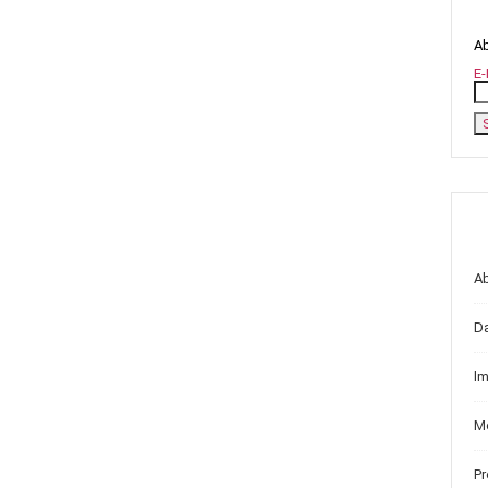
Ab
E-
A
D
I
Me
P