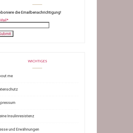
boniere die Emailbenachrichtigung!
Mail*
WICHTIGES
bout me
atenschutz
mpressum
ine Insulinresistenz
resse und Erwähnungen