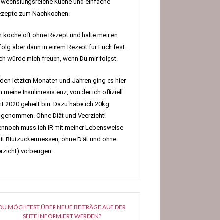
wechslungsreiche Küche und einfache
ezepte zum Nachkochen.
h koche oft ohne Rezept und halte meinen
folg aber dann in einem Rezept für Euch fest.
h würde mich freuen, wenn Du mir folgst.
 den letzten Monaten und Jahren ging es hier
 meine Insulinresistenz, von der ich offiziell
it 2020 geheilt bin. Dazu habe ich 20kg
genommen. Ohne Diät und Veerzicht!
nnoch muss ich IR mit meiner Lebensweise
it Blutzuckermessen, ohne Diät und ohne
rzicht) vorbeugen.
DU MÖCHTEST ÜBER NEUE BEITRÄGE AUF DER
SEITE INFORMIERT WERDEN?