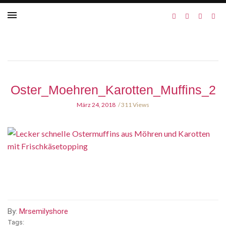
Oster_Moehren_Karotten_Muffins_2
März 24, 2018
311 Views
By:
Mrsemilyshore
Tags: