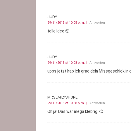
JUDY
29/11/2015 at 10:05 p.m.
Antworten
tolle Idee 🙂
JUDY
29/11/2015 at 10:08 p.m.
Antworten
upps jetzt hab ich grad dein Missgeschick in 
MRSEMILYSHORE
29/11/2015 at 10:38 p.m.
Antworten
Oh ja! Das war mega klebrig. 😉