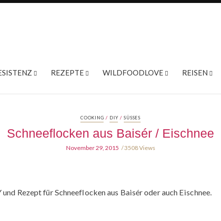
ESISTENZ
REZEPTE
WILDFOODLOVE
REISEN
/
/
COOKING
DIY
SÜSSES
Schneeflocken aus Baisér / Eischnee
November 29, 2015
3508 Views
Y und Rezept für Schneeflocken aus Baisér oder auch Eischnee.