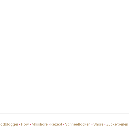
odblogger
•
How
•
Mrsshore
•
Rezept
•
Schneeflocken
•
Shore
•
Zuckerperlen