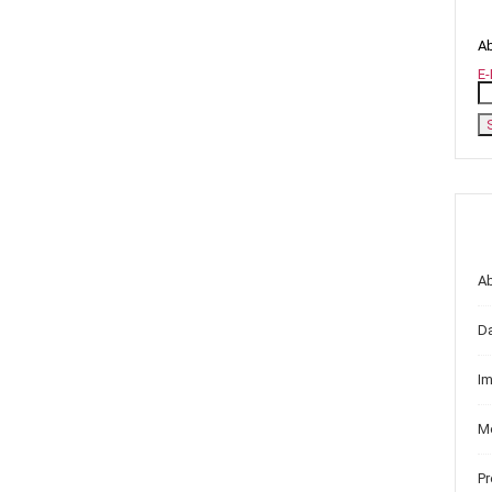
Ab
E-
A
D
I
Me
P