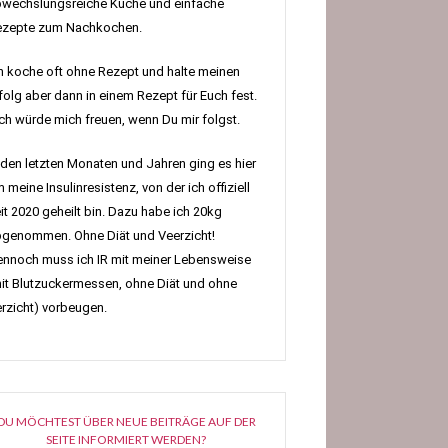
wechslungsreiche Küche und einfache
ezepte zum Nachkochen.
h koche oft ohne Rezept und halte meinen
folg aber dann in einem Rezept für Euch fest.
h würde mich freuen, wenn Du mir folgst.
 den letzten Monaten und Jahren ging es hier
 meine Insulinresistenz, von der ich offiziell
it 2020 geheilt bin. Dazu habe ich 20kg
genommen. Ohne Diät und Veerzicht!
nnoch muss ich IR mit meiner Lebensweise
it Blutzuckermessen, ohne Diät und ohne
rzicht) vorbeugen.
DU MÖCHTEST ÜBER NEUE BEITRÄGE AUF DER
SEITE INFORMIERT WERDEN?