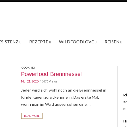
ESISTENZ
REZEPTE
WILDFOODLOVE
REISEN
COOKING
Powerfood Brennnessel
Mai 21, 2020
5476 Views
Jeder wird sich wohl noch an die Brennnessel in
Ic
Kindertagen zurückerinnern. Das erste Mal,
sc
wenn man im Wald ausversehen eine …
me
READ MORE
Hi