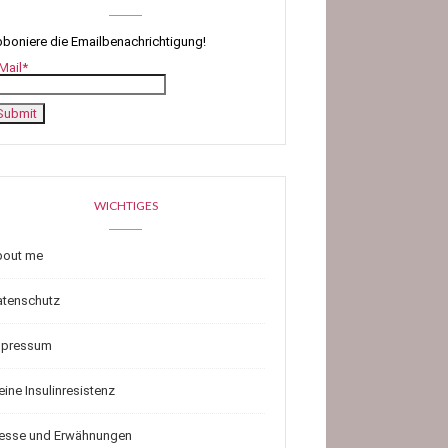
boniere die Emailbenachrichtigung!
Mail*
WICHTIGES
bout me
atenschutz
mpressum
ine Insulinresistenz
resse und Erwähnungen