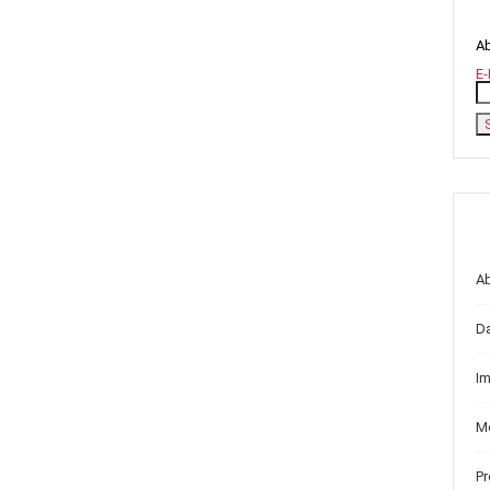
Ab
E-
A
D
I
Me
P