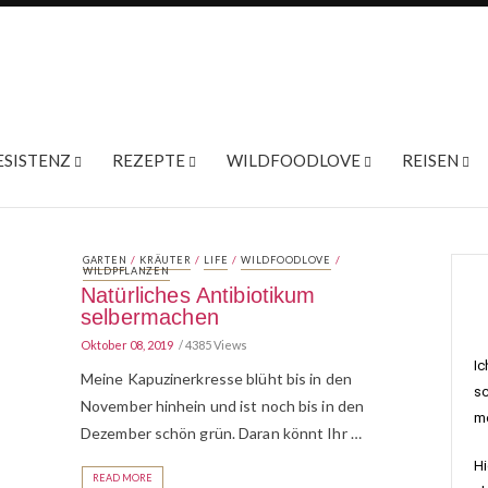
ESISTENZ
REZEPTE
WILDFOODLOVE
REISEN
/
/
/
/
GARTEN
KRÄUTER
LIFE
WILDFOODLOVE
WILDPFLANZEN
Natürliches Antibiotikum
selbermachen
Oktober 08, 2019
4385 Views
Ic
Meine Kapuzinerkresse blüht bis in den
sc
November hinhein und ist noch bis in den
me
Dezember schön grün. Daran könnt Ihr …
Hi
READ MORE