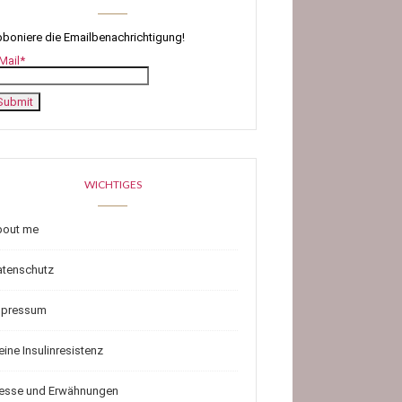
boniere die Emailbenachrichtigung!
Mail*
WICHTIGES
bout me
atenschutz
mpressum
ine Insulinresistenz
resse und Erwähnungen