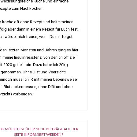
wechslungsreiche Küche und einfache
ezepte zum Nachkochen.
h koche oft ohne Rezept und halte meinen
folg aber dann in einem Rezept für Euch fest.
h würde mich freuen, wenn Du mir folgst.
 den letzten Monaten und Jahren ging es hier
 meine Insulinresistenz, von der ich offiziell
it 2020 geheilt bin. Dazu habe ich 20kg
genommen. Ohne Diät und Veerzicht!
nnoch muss ich IR mit meiner Lebensweise
it Blutzuckermessen, ohne Diät und ohne
rzicht) vorbeugen.
DU MÖCHTEST ÜBER NEUE BEITRÄGE AUF DER
SEITE INFORMIERT WERDEN?