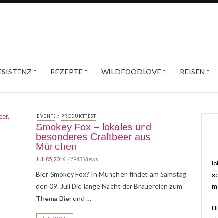
ESISTENZ
REZEPTE
WILDFOODLOVE
REISEN
/
EVENTS
PRODUKTTEST
Smokey Fox – lokales und
besonderes Craftbeer aus
München
Juli 05, 2016
5943 Views
Ic
Bier Smokey Fox? In München findet am Samstag
sc
den 09. Juli Die lange Nacht der Brauereien zum
me
Thema Bier und …
Hi