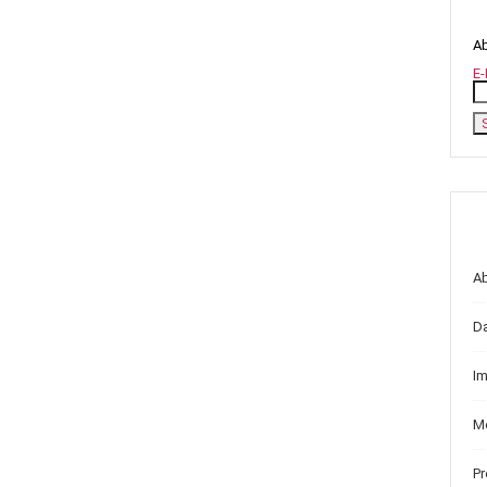
Ab
E-
A
D
I
Me
P