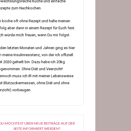
wechslungsreiche Küche und einfache
ezepte zum Nachkochen.
h koche oft ohne Rezept und halte meinen
folg aber dann in einem Rezept für Euch fest.
h würde mich freuen, wenn Du mir folgst.
 den letzten Monaten und Jahren ging es hier
 meine Insulinresistenz, von der ich offiziell
it 2020 geheilt bin. Dazu habe ich 20kg
genommen. Ohne Diät und Veerzicht!
nnoch muss ich IR mit meiner Lebensweise
it Blutzuckermessen, ohne Diät und ohne
rzicht) vorbeugen.
DU MÖCHTEST ÜBER NEUE BEITRÄGE AUF DER
SEITE INFORMIERT WERDEN?