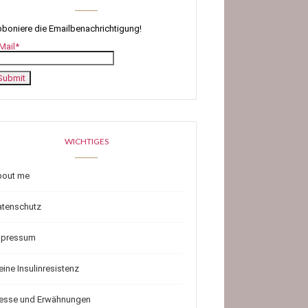
boniere die Emailbenachrichtigung!
Mail*
WICHTIGES
bout me
atenschutz
mpressum
ine Insulinresistenz
resse und Erwähnungen