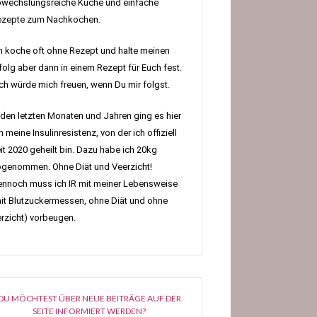
wechslungsreiche Küche und einfache
ezepte zum Nachkochen.
h koche oft ohne Rezept und halte meinen
folg aber dann in einem Rezept für Euch fest.
h würde mich freuen, wenn Du mir folgst.
 den letzten Monaten und Jahren ging es hier
 meine Insulinresistenz, von der ich offiziell
it 2020 geheilt bin. Dazu habe ich 20kg
genommen. Ohne Diät und Veerzicht!
nnoch muss ich IR mit meiner Lebensweise
it Blutzuckermessen, ohne Diät und ohne
rzicht) vorbeugen.
DU MÖCHTEST ÜBER NEUE BEITRÄGE AUF DER
SEITE INFORMIERT WERDEN?