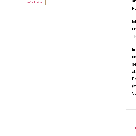
ab
READ MORE
R
Ic
Er
Ic
In
um
se
ab
De
(m
Ve