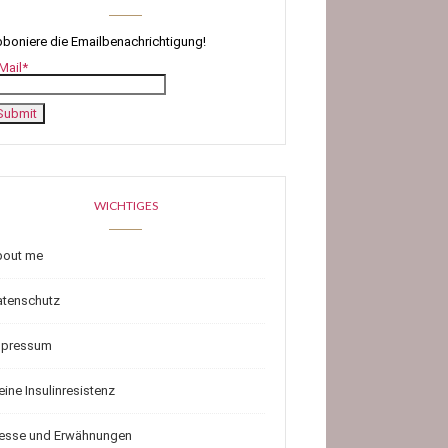
boniere die Emailbenachrichtigung!
Mail*
WICHTIGES
bout me
atenschutz
mpressum
ine Insulinresistenz
resse und Erwähnungen