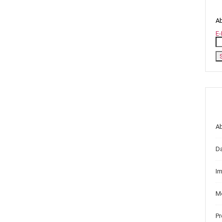
Ab
E-
A
D
I
Me
P