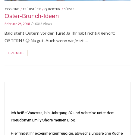
/
/
/
COOKING
FRÜHSTÜCK
QUICKTIPP
SÜSSES
Oster-Brunch-Ideen
Februar 26, 2018
10048 Views
Bald steht Ostern vor der Türe! Ja Ihr habt richtig gehört:
OSTERN ! 😉 Na gut. Auch wenn wir jetzt …
READ MORE
Ich heiße Vanessa, bin Jahrgang 82 und schreibe unter dem
Pseudonym Emily Shore meinen Blog.
Hier findet Ihr experimentierfreudige, abwechslungsreiche Küche