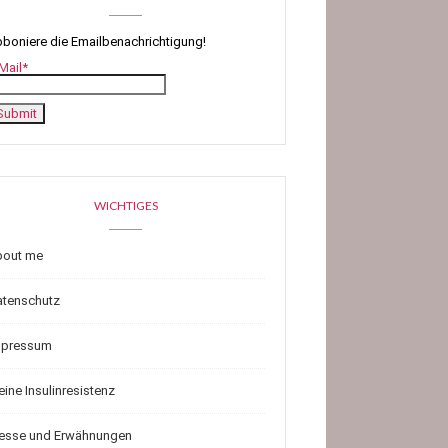
boniere die Emailbenachrichtigung!
Mail*
WICHTIGES
bout me
atenschutz
mpressum
ine Insulinresistenz
resse und Erwähnungen