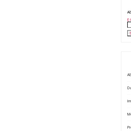
Ab
E-
A
D
I
Me
P