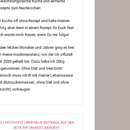
wechslungsreiche Küche und einfache
ezepte zum Nachkochen.
h koche oft ohne Rezept und halte meinen
folg aber dann in einem Rezept für Euch fest.
h würde mich freuen, wenn Du mir folgst.
 den letzten Monaten und Jahren ging es hier
 meine Insulinresistenz, von der ich offiziell
it 2020 geheilt bin. Dazu habe ich 20kg
genommen. Ohne Diät und Veerzicht!
nnoch muss ich IR mit meiner Lebensweise
it Blutzuckermessen, ohne Diät und ohne
rzicht) vorbeugen.
DU MÖCHTEST ÜBER NEUE BEITRÄGE AUF DER
SEITE INFORMIERT WERDEN?