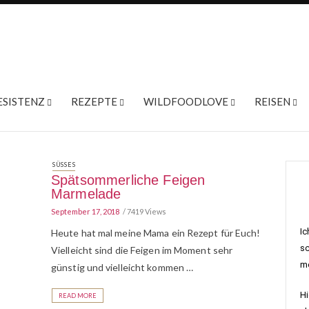
ESISTENZ
REZEPTE
WILDFOODLOVE
REISEN
SÜSSES
Spätsommerliche Feigen
Marmelade
September 17, 2018
7419 Views
Ic
Heute hat mal meine Mama ein Rezept für Euch!
sc
Vielleicht sind die Feigen im Moment sehr
me
günstig und vielleicht kommen …
Hi
READ MORE