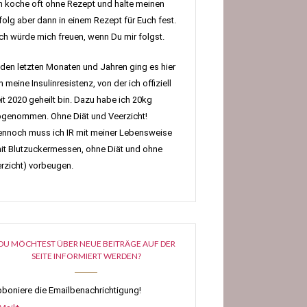
h koche oft ohne Rezept und halte meinen
folg aber dann in einem Rezept für Euch fest.
h würde mich freuen, wenn Du mir folgst.
 den letzten Monaten und Jahren ging es hier
 meine Insulinresistenz, von der ich offiziell
it 2020 geheilt bin. Dazu habe ich 20kg
genommen. Ohne Diät und Veerzicht!
nnoch muss ich IR mit meiner Lebensweise
it Blutzuckermessen, ohne Diät und ohne
rzicht) vorbeugen.
DU MÖCHTEST ÜBER NEUE BEITRÄGE AUF DER
SEITE INFORMIERT WERDEN?
boniere die Emailbenachrichtigung!