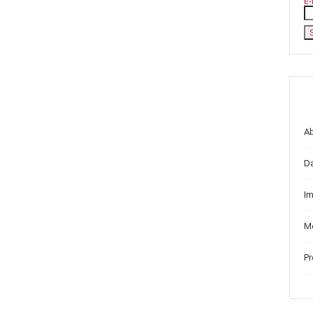
E-
A
D
I
Me
P