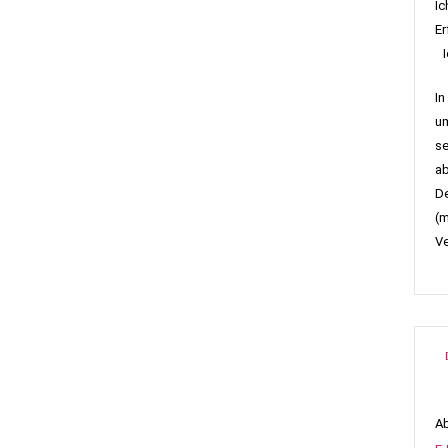
Ic
Er
Ic
In
um
se
ab
De
(m
Ve
Ab