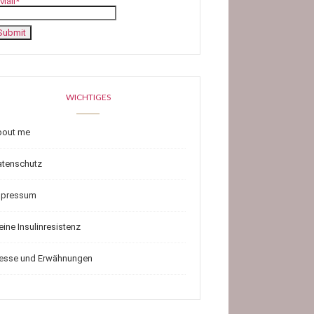
Mail*
WICHTIGES
bout me
atenschutz
mpressum
ine Insulinresistenz
resse und Erwähnungen