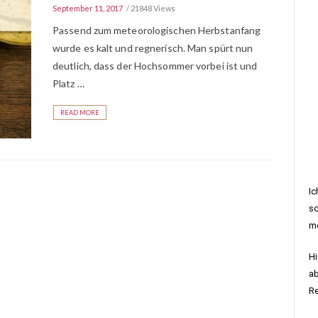
September 11, 2017
21848 Views
Passend zum meteorologischen Herbstanfang
wurde es kalt und regnerisch. Man spürt nun
deutlich, dass der Hochsommer vorbei ist und
Platz …
READ MORE
Ic
sc
me
Hi
ab
R