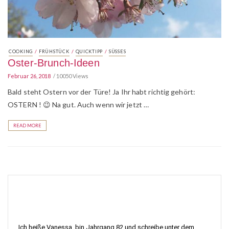
/
/
/
COOKING
FRÜHSTÜCK
QUICKTIPP
SÜSSES
Oster-Brunch-Ideen
Februar 26, 2018
10050 Views
Bald steht Ostern vor der Türe! Ja Ihr habt richtig gehört:
OSTERN ! 😉 Na gut. Auch wenn wir jetzt …
READ MORE
Ich heiße Vanessa, bin Jahrgang 82 und schreibe unter dem