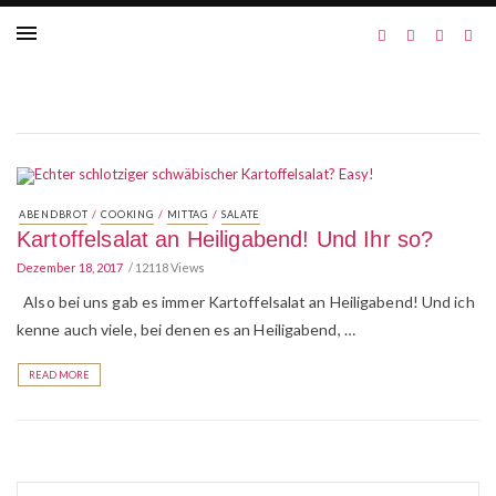
/
/
/
ABENDBROT
COOKING
MITTAG
SALATE
Kartoffelsalat an Heiligabend! Und Ihr so?
Dezember 18, 2017
12118 Views
Also bei uns gab es immer Kartoffelsalat an Heiligabend! Und ich
kenne auch viele, bei denen es an Heiligabend, …
READ MORE