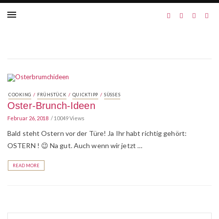
/
/
/
COOKING
FRÜHSTÜCK
QUICKTIPP
SÜSSES
Oster-Brunch-Ideen
Februar 26, 2018
10049 Views
Bald steht Ostern vor der Türe! Ja Ihr habt richtig gehört:
OSTERN ! 😉 Na gut. Auch wenn wir jetzt …
READ MORE