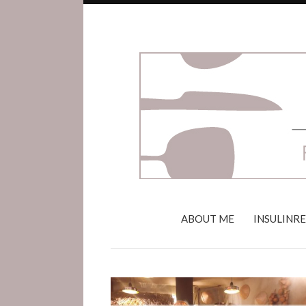
ABOUT ME
INSULINR