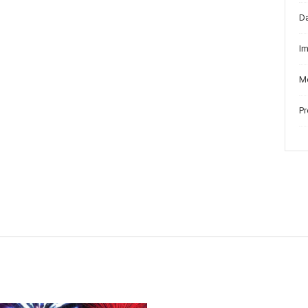
D
I
Me
P