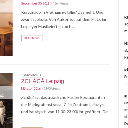
September 30, 2019
4564 Views
Kurzurlaub in Vietnam gefällig? Das geht. Und
Ic
zwar in Leipzig. Von Außen ist auf dem Platz, im
sc
Leipziger Musikviertel, noch …
me
READ MORE
Hi
ab
R
Ic
RESTAURANTS
Er
ZCHẢCÁ Leipzig
Ic
März 14, 2016
7895 Views
In
Zchācá ist das asiatische Fusion Restaurant in
um
der Markgrafenstrasse 7, im Zentrum Leipzigs
se
und ist täglich von 11.00-23.00Uhr geöffnet. Die
ab
…
De