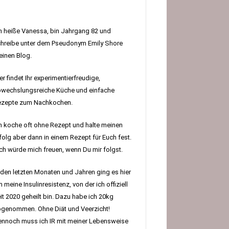
h heiße Vanessa, bin Jahrgang 82 und
hreibe unter dem Pseudonym Emily Shore
inen Blog.
er findet Ihr experimentierfreudige,
wechslungsreiche Küche und einfache
ezepte zum Nachkochen.
h koche oft ohne Rezept und halte meinen
folg aber dann in einem Rezept für Euch fest.
h würde mich freuen, wenn Du mir folgst.
 den letzten Monaten und Jahren ging es hier
 meine Insulinresistenz, von der ich offiziell
it 2020 geheilt bin. Dazu habe ich 20kg
genommen. Ohne Diät und Veerzicht!
nnoch muss ich IR mit meiner Lebensweise