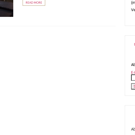
(m
READ MORE
Ve
Ab
E-
A