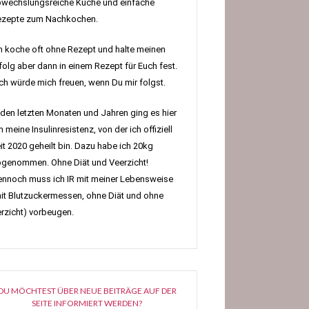
wechslungsreiche Küche und einfache
ezepte zum Nachkochen.
h koche oft ohne Rezept und halte meinen
folg aber dann in einem Rezept für Euch fest.
h würde mich freuen, wenn Du mir folgst.
 den letzten Monaten und Jahren ging es hier
 meine Insulinresistenz, von der ich offiziell
it 2020 geheilt bin. Dazu habe ich 20kg
genommen. Ohne Diät und Veerzicht!
nnoch muss ich IR mit meiner Lebensweise
it Blutzuckermessen, ohne Diät und ohne
rzicht) vorbeugen.
DU MÖCHTEST ÜBER NEUE BEITRÄGE AUF DER
SEITE INFORMIERT WERDEN?