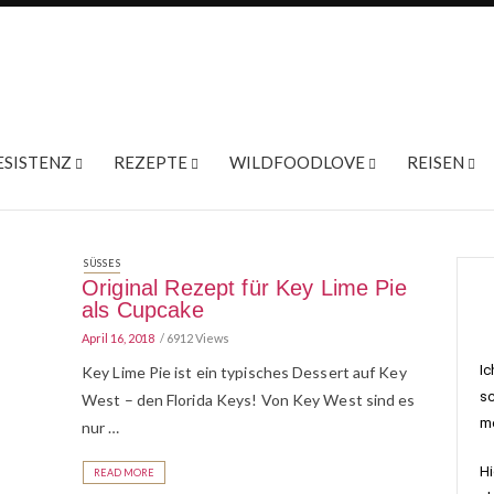
ESISTENZ
REZEPTE
WILDFOODLOVE
REISEN
SÜSSES
Original Rezept für Key Lime Pie
als Cupcake
April 16, 2018
6912 Views
Ic
Key Lime Pie ist ein typisches Dessert auf Key
sc
West – den Florida Keys! Von Key West sind es
me
nur …
Hi
READ MORE