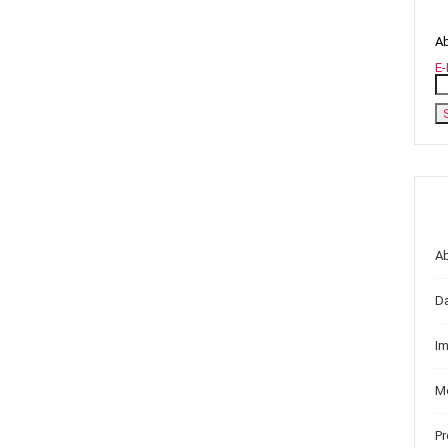
Ab
E-
A
D
I
Me
P