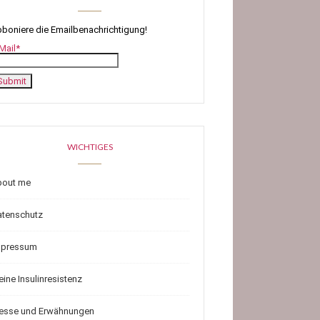
boniere die Emailbenachrichtigung!
Mail*
WICHTIGES
bout me
atenschutz
mpressum
ine Insulinresistenz
resse und Erwähnungen