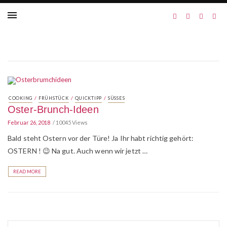
/
/
/
COOKING
FRÜHSTÜCK
QUICKTIPP
SÜSSES
Oster-Brunch-Ideen
Februar 26, 2018
10045 Views
Bald steht Ostern vor der Türe! Ja Ihr habt richtig gehört:
OSTERN ! 😉 Na gut. Auch wenn wir jetzt …
READ MORE