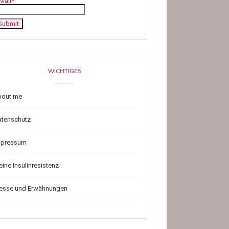
Mail*
WICHTIGES
bout me
atenschutz
mpressum
ine Insulinresistenz
resse und Erwähnungen