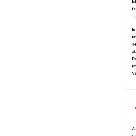
Ic
Er
Ic
In
um
se
ab
De
(m
Ve
Ab