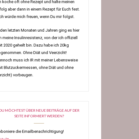
h koche oft ohne Rezept und halte meinen
folg aber dann in einem Rezept für Euch fest.
h würde mich freuen, wenn Du mir folgst.
 den letzten Monaten und Jahren ging es hier
 meine Insulinresistenz, von der ich offiziell
it 2020 geheilt bin. Dazu habe ich 20kg
genommen. Ohne Diät und Veerzicht!
nnoch muss ich IR mit meiner Lebensweise
it Blutzuckermessen, ohne Diät und ohne
rzicht) vorbeugen.
DU MÖCHTEST ÜBER NEUE BEITRÄGE AUF DER
SEITE INFORMIERT WERDEN?
boniere die Emailbenachrichtigung!