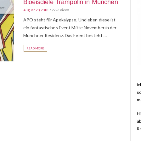
Bioeisdiele Trampolin in München
August 20, 2018
2796 Views
APO steht für Apokalypse. Und eben diese ist
ein fantastisches Event Mitte November in der
Münchner Residenz. Das Event besteht …
READ MORE
Ic
sc
me
Hi
ab
R