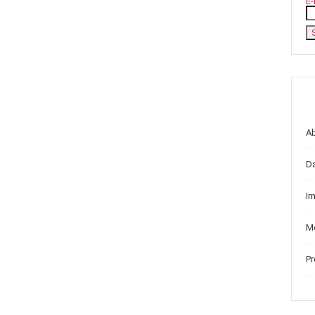
E-
A
D
I
Me
P