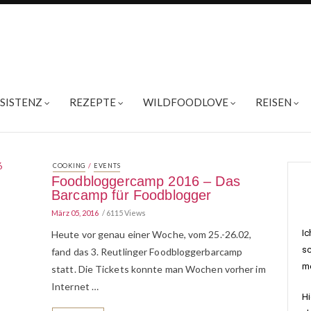
ESISTENZ
REZEPTE
WILDFOODLOVE
REISEN
/
COOKING
EVENTS
Foodbloggercamp 2016 – Das
Barcamp für Foodblogger
März 05, 2016
6115 Views
Ic
Heute vor genau einer Woche, vom 25.-26.02,
sc
fand das 3. Reutlinger Foodbloggerbarcamp
me
statt. Die Tickets konnte man Wochen vorher im
Internet …
Hi