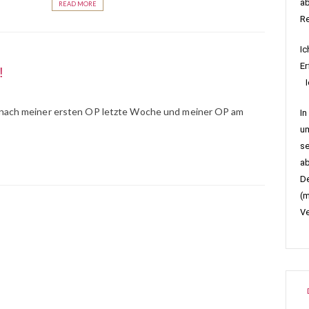
ab
READ MORE
R
Ic
Er
!
Ic
nd nach meiner ersten OP letzte Woche und meiner OP am
In
um
se
ab
De
(m
Ve