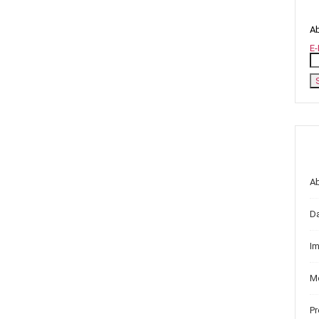
Ab
E-
A
D
I
Me
P