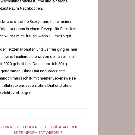
wechslungsreiche Küche und einfache
ezepte zum Nachkochen.
h koche oft ohne Rezept und halte meinen
folg aber dann in einem Rezept für Euch fest.
h würde mich freuen, wenn Du mir folgst.
 den letzten Monaten und Jahren ging es hier
 meine Insulinresistenz, von der ich offiziell
it 2020 geheilt bin. Dazu habe ich 20kg
genommen. Ohne Diät und Veerzicht!
nnoch muss ich IR mit meiner Lebensweise
it Blutzuckermessen, ohne Diät und ohne
rzicht) vorbeugen.
DU MÖCHTEST ÜBER NEUE BEITRÄGE AUF DER
SEITE INFORMIERT WERDEN?