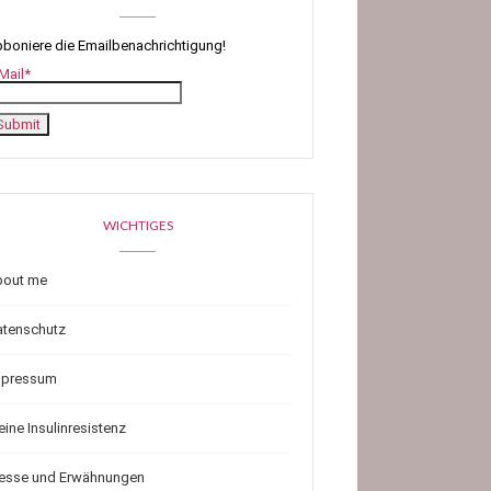
boniere die Emailbenachrichtigung!
Mail*
WICHTIGES
bout me
atenschutz
mpressum
ine Insulinresistenz
resse und Erwähnungen