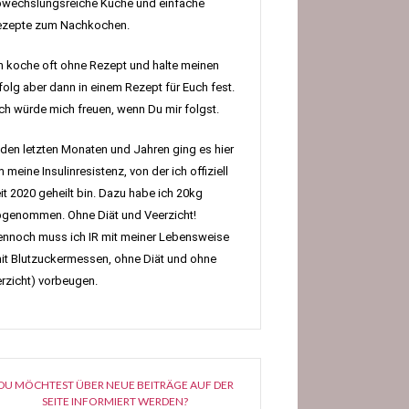
wechslungsreiche Küche und einfache
ezepte zum Nachkochen.
h koche oft ohne Rezept und halte meinen
folg aber dann in einem Rezept für Euch fest.
h würde mich freuen, wenn Du mir folgst.
 den letzten Monaten und Jahren ging es hier
 meine Insulinresistenz, von der ich offiziell
it 2020 geheilt bin. Dazu habe ich 20kg
genommen. Ohne Diät und Veerzicht!
nnoch muss ich IR mit meiner Lebensweise
it Blutzuckermessen, ohne Diät und ohne
rzicht) vorbeugen.
DU MÖCHTEST ÜBER NEUE BEITRÄGE AUF DER
SEITE INFORMIERT WERDEN?