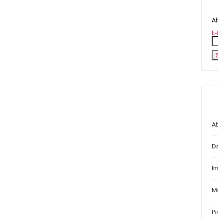
Ab
E-
A
D
I
Me
P