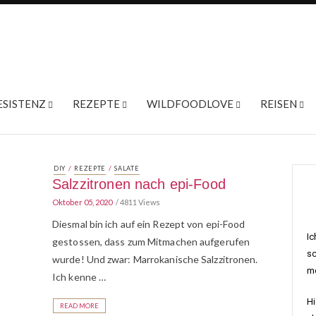
ESISTENZ
REZEPTE
WILDFOODLOVE
REISEN
/
/
DIY
REZEPTE
SALATE
Salzzitronen nach epi-Food
Oktober 05, 2020
4811 Views
Diesmal bin ich auf ein Rezept von epi-Food
Ic
gestossen, dass zum Mitmachen aufgerufen
sc
wurde! Und zwar: Marrokanische Salzzitronen.
me
Ich kenne …
Hi
READ MORE