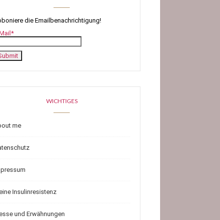
boniere die Emailbenachrichtigung!
Mail*
WICHTIGES
bout me
atenschutz
mpressum
ine Insulinresistenz
resse und Erwähnungen