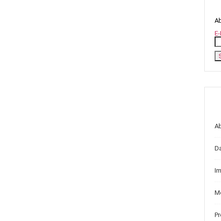
Ab
E-
A
D
I
Me
P