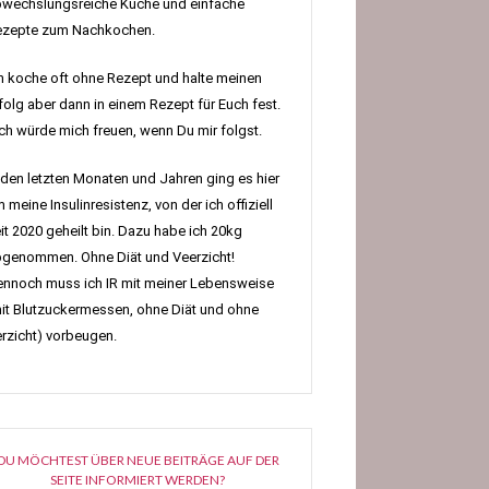
wechslungsreiche Küche und einfache
ezepte zum Nachkochen.
h koche oft ohne Rezept und halte meinen
folg aber dann in einem Rezept für Euch fest.
h würde mich freuen, wenn Du mir folgst.
 den letzten Monaten und Jahren ging es hier
 meine Insulinresistenz, von der ich offiziell
it 2020 geheilt bin. Dazu habe ich 20kg
genommen. Ohne Diät und Veerzicht!
nnoch muss ich IR mit meiner Lebensweise
it Blutzuckermessen, ohne Diät und ohne
rzicht) vorbeugen.
DU MÖCHTEST ÜBER NEUE BEITRÄGE AUF DER
SEITE INFORMIERT WERDEN?