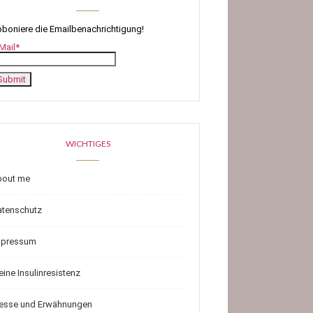
boniere die Emailbenachrichtigung!
Mail*
WICHTIGES
bout me
atenschutz
mpressum
ine Insulinresistenz
resse und Erwähnungen