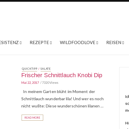
ESISTENZ
REZEPTE
WILDFOODLOVE
REISEN
/
QUICKTIPP
SALATE
Frischer Schnittlauch Knobi Dip
Mai 22, 2017
7320 Views
In meinem Garten blüht im Moment der
Ic
Schnittlauch wunderbar lila! Und wer es noch
sc
nicht wußte: Diese wunderschönen lilanen …
me
READ MORE
Hi