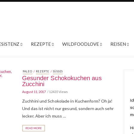
ESISTENZ
REZEPTE
WILDFOODLOVE
REISEN
/
/
PALEO
REZEPTE
SÜSSES
Gesunder Schokokuchen aus
Zucchini
August 11, 2017
12435 Views
Ic
Zuchhini und Schokolade in Kuchenform? Oh ja!
sc
Und das ist nicht nur gesund, sondern auch sehr
me
lecker. Aber ich muss …
Hi
READ MORE