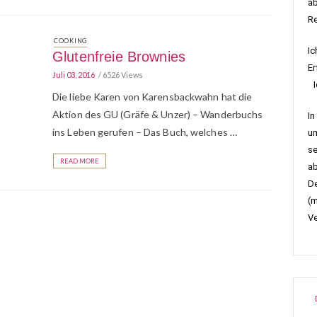
ab
R
COOKING
Ic
Glutenfreie Brownies
Er
Juli 03, 2016
6526 Views
Ic
Die liebe Karen von Karensbackwahn hat die
Aktion des GU (Gräfe & Unzer) – Wanderbuchs
In
ins Leben gerufen – Das Buch, welches …
um
se
READ MORE
ab
De
(m
Ve