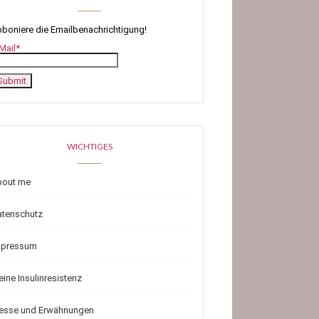
boniere die Emailbenachrichtigung!
Mail*
WICHTIGES
bout me
atenschutz
mpressum
ine Insulinresistenz
resse und Erwähnungen