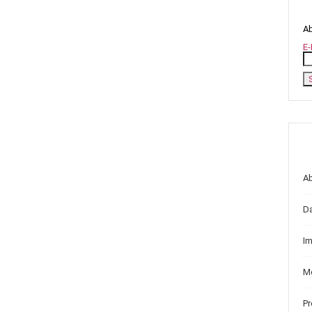
Ab
E-
A
D
I
Me
P