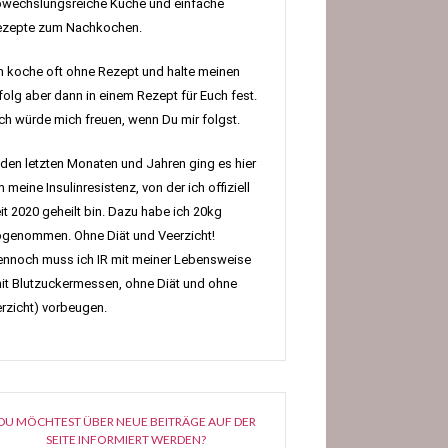
wechslungsreiche Küche und einfache
ezepte zum Nachkochen.
h koche oft ohne Rezept und halte meinen
folg aber dann in einem Rezept für Euch fest.
h würde mich freuen, wenn Du mir folgst.
 den letzten Monaten und Jahren ging es hier
 meine Insulinresistenz, von der ich offiziell
it 2020 geheilt bin. Dazu habe ich 20kg
genommen. Ohne Diät und Veerzicht!
nnoch muss ich IR mit meiner Lebensweise
it Blutzuckermessen, ohne Diät und ohne
rzicht) vorbeugen.
DU MÖCHTEST ÜBER NEUE BEITRÄGE AUF DER
SEITE INFORMIERT WERDEN?