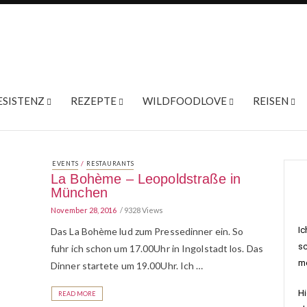
ESISTENZ
REZEPTE
WILDFOODLOVE
REISEN
/
EVENTS
RESTAURANTS
La Bohème – Leopoldstraße in
München
November 28, 2016
9328 Views
Ic
Das La Bohème lud zum Pressedinner ein. So
sc
fuhr ich schon um 17.00Uhr in Ingolstadt los. Das
me
Dinner startete um 19.00Uhr. Ich …
Hi
READ MORE