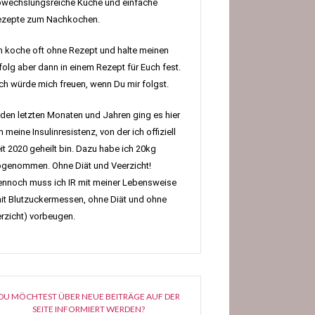
wechslungsreiche Küche und einfache
ezepte zum Nachkochen.
h koche oft ohne Rezept und halte meinen
folg aber dann in einem Rezept für Euch fest.
h würde mich freuen, wenn Du mir folgst.
 den letzten Monaten und Jahren ging es hier
 meine Insulinresistenz, von der ich offiziell
it 2020 geheilt bin. Dazu habe ich 20kg
genommen. Ohne Diät und Veerzicht!
nnoch muss ich IR mit meiner Lebensweise
it Blutzuckermessen, ohne Diät und ohne
rzicht) vorbeugen.
DU MÖCHTEST ÜBER NEUE BEITRÄGE AUF DER
SEITE INFORMIERT WERDEN?