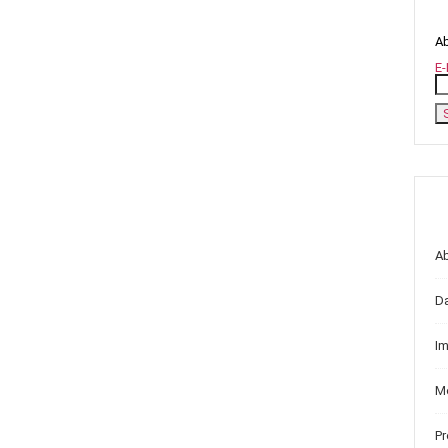
Ab
E-
A
D
I
Me
P