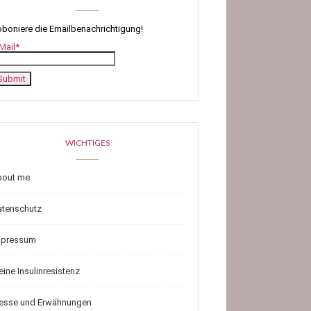
boniere die Emailbenachrichtigung!
Mail*
WICHTIGES
bout me
atenschutz
mpressum
ine Insulinresistenz
resse und Erwähnungen