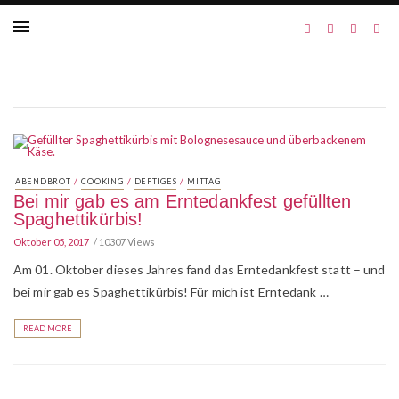
/
/
/
ABENDBROT
COOKING
DEFTIGES
MITTAG
Bei mir gab es am Erntedankfest gefüllten
Spaghettikürbis!
Oktober 05, 2017
10307 Views
Am 01. Oktober dieses Jahres fand das Erntedankfest statt – und
bei mir gab es Spaghettikürbis! Für mich ist Erntedank …
READ MORE