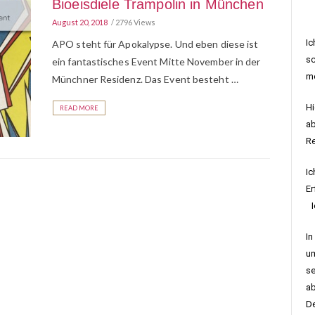
Bioeisdiele Trampolin in München
August 20, 2018
2796 Views
Ic
APO steht für Apokalypse. Und eben diese ist
sc
ein fantastisches Event Mitte November in der
me
Münchner Residenz. Das Event besteht …
Hi
READ MORE
ab
R
Ic
Er
Ic
In
um
se
ab
De