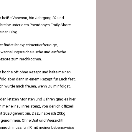
h heiße Vanessa, bin Jahrgang 82 und
hreibe unter dem Pseudonym Emily Shore
inen Blog.
er findet Ihr experimentierfreudige,
wechslungsreiche Küche und einfache
ezepte zum Nachkochen.
h koche oft ohne Rezept und halte meinen
folg aber dann in einem Rezept für Euch fest.
h würde mich freuen, wenn Du mir folgst.
 den letzten Monaten und Jahren ging es hier
 meine Insulinresistenz, von der ich offiziell
it 2020 geheilt bin. Dazu habe ich 20kg
genommen. Ohne Diät und Veerzicht!
nnoch muss ich IR mit meiner Lebensweise