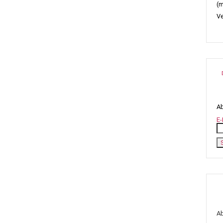
(m
Ve
Ab
E-
A