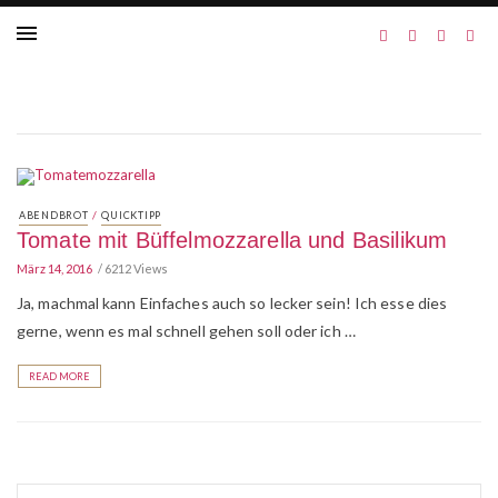
/
ABENDBROT
QUICKTIPP
Tomate mit Büffelmozzarella und Basilikum
März 14, 2016
6212 Views
Ja, machmal kann Einfaches auch so lecker sein! Ich esse dies
gerne, wenn es mal schnell gehen soll oder ich …
READ MORE