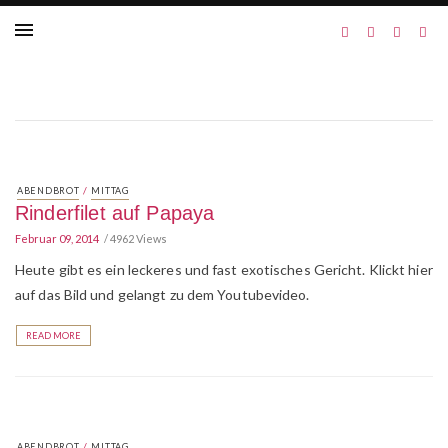
/
ABENDBROT
MITTAG
Rinderfilet auf Papaya
Februar 09, 2014
4962 Views
Heute gibt es ein leckeres und fast exotisches Gericht. Klickt hier
auf das Bild und gelangt zu dem Youtubevideo.
READ MORE
/
ABENDBROT
MITTAG