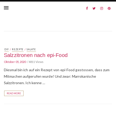
/
/
DIY
REZEPTE
SALATE
Salzzitronen nach epi-Food
Oktober 05, 2020
4811 Views
Diesmal bin ich auf ein Rezept von epi-Food gestossen, dass zum
Mitmachen aufgerufen wurde! Und zwar: Marrokanische
Salzzitronen. Ich kenne …
READ MORE