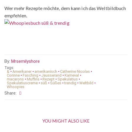
Wer mehr Rezepte möchte, dem kann ich das Weltbildbuch
empfehlen.
By:
Mrsemilyshore
Tags:
&
•
Amerikaner
•
amerikanisch
•
Catherine Nicolas
•
Corinne
•
Fasching
•
Jausserand
•
Karneval
•
macarons
•
Muffins
•
Rezept
•
Spekulatius
•
Spekulatiuscreme
•
süß
•
Süßes
•
trendig
•
Weltbild
•
Whoopies
Share:
YOU MIGHT ALSO LIKE