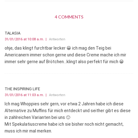
4 COMMENTS
TALASIA
31/01/2016 at 10:08 a.m.
Antworten
ohje, das klingt furchtbar lecker 😀 ich mag den Teig bei
Americanern immer schon gerne und diese Creme mache ich mir
immer sehr gerne auf Brötchen…klingt also perfekt für mich 😀
THE INSPIRING LIFE
31/01/2016 at 11:03 a.m.
Antworten
Ich mag Whoppies sehr gern, vor etwa 2 Jahren habe ich diese
Alternative zu Muffins für mich entdeckt und seither gibt es diese
in zahlreichen Varianten bei uns 🙂
Mit Spekulatiuscreme habe ich sie bisher noch nicht gemacht,
muss ich mir mal merken.