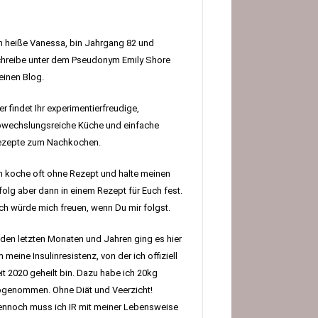
h heiße Vanessa, bin Jahrgang 82 und
hreibe unter dem Pseudonym Emily Shore
inen Blog.
er findet Ihr experimentierfreudige,
wechslungsreiche Küche und einfache
ezepte zum Nachkochen.
h koche oft ohne Rezept und halte meinen
folg aber dann in einem Rezept für Euch fest.
h würde mich freuen, wenn Du mir folgst.
 den letzten Monaten und Jahren ging es hier
 meine Insulinresistenz, von der ich offiziell
it 2020 geheilt bin. Dazu habe ich 20kg
genommen. Ohne Diät und Veerzicht!
nnoch muss ich IR mit meiner Lebensweise