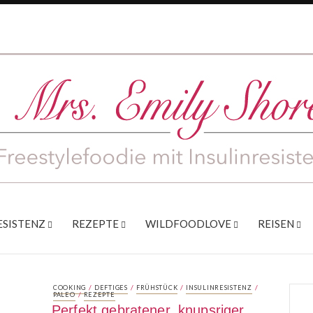
ESISTENZ
REZEPTE
WILDFOODLOVE
REISEN
/
/
/
/
COOKING
DEFTIGES
FRÜHSTÜCK
INSULINRESISTENZ
/
PALEO
REZEPTE
Perfekt gebratener, knupsriger