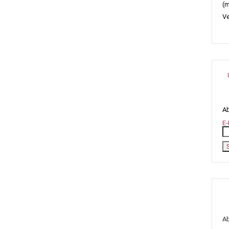
(m
Ve
Ab
E-
A