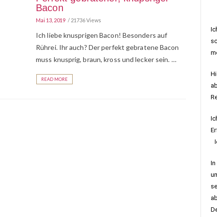
Bacon
Mai 13, 2019
21736 Views
Ic
Ich liebe knusprigen Bacon! Besonders auf
sc
Rührei. Ihr auch? Der perfekt gebratene Bacon
me
muss knusprig, braun, kross und lecker sein. …
Hi
READ MORE
ab
R
Ic
Er
Ic
In
um
se
ab
De