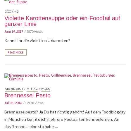
COOKING
Violette Karottensuppe oder ein Foodfail auf
ganzer Linie
Juni 19, 2017
5870 Views
Kennt Ihr die violetten Urkarotten?
READ MORE
/
/
ABENDBROT
MITTAG
PALEO
Brennessel Pesto
Juli 31, 2016
12168 Views
Brennesselpesto? Ja Du hat richtig gehört! Auf dem Foodblogday
in München konnte ich mehrere Pestoarten kennenlernen. An
das Brennesselpesto habe …