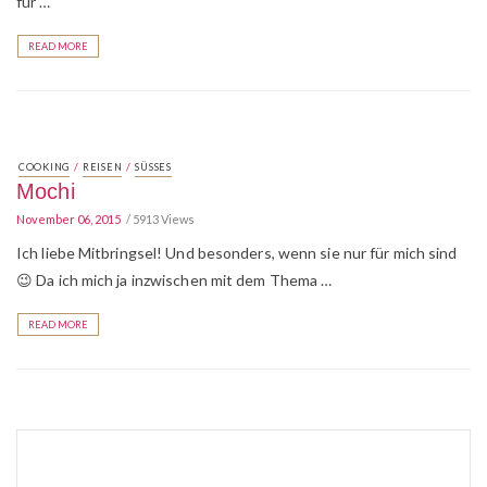
für …
READ MORE
/
/
COOKING
REISEN
SÜSSES
Mochi
November 06, 2015
5913 Views
Ich liebe Mitbringsel! Und besonders, wenn sie nur für mich sind
😉 Da ich mich ja inzwischen mit dem Thema …
READ MORE