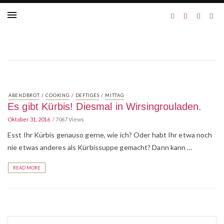
/
/
/
ABENDBROT
COOKING
DEFTIGES
MITTAG
Es gibt Kürbis! Diesmal in Wirsingrouladen.
Oktober 31, 2016
7067 Views
Esst Ihr Kürbis genauso gerne, wie ich? Oder habt Ihr etwa noch
nie etwas anderes als Kürbissuppe gemacht? Dann kann …
READ MORE