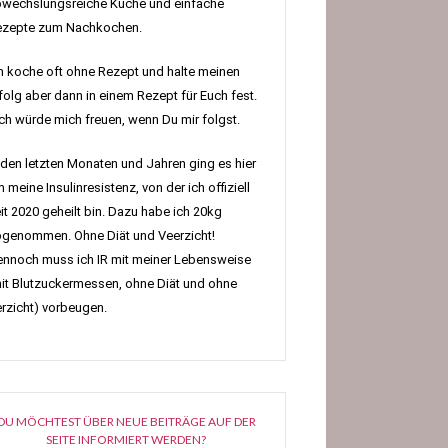
wechslungsreiche Küche und einfache
ezepte zum Nachkochen.
h koche oft ohne Rezept und halte meinen
folg aber dann in einem Rezept für Euch fest.
h würde mich freuen, wenn Du mir folgst.
 den letzten Monaten und Jahren ging es hier
 meine Insulinresistenz, von der ich offiziell
it 2020 geheilt bin. Dazu habe ich 20kg
genommen. Ohne Diät und Veerzicht!
nnoch muss ich IR mit meiner Lebensweise
it Blutzuckermessen, ohne Diät und ohne
rzicht) vorbeugen.
DU MÖCHTEST ÜBER NEUE BEITRÄGE AUF DER
SEITE INFORMIERT WERDEN?