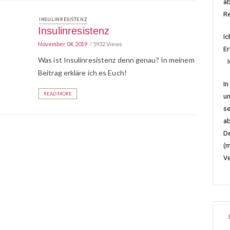
ab
R
INSULINRESISTENZ
Insulinresistenz
Ic
November 04, 2019
5932 Views
Er
Was ist Insulinresistenz denn genau? In meinem
Ic
Beitrag erkläre ich es Euch!
In
READ MORE
um
se
ab
De
(m
Ve