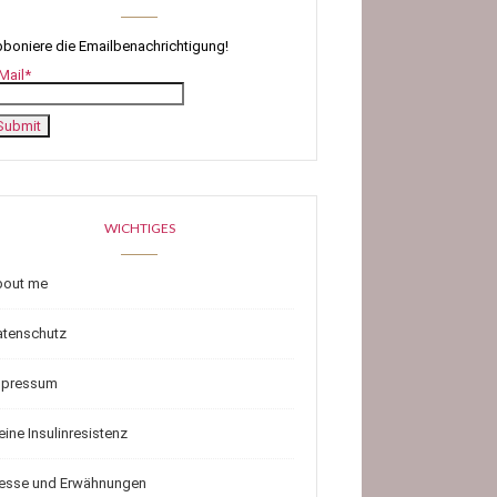
boniere die Emailbenachrichtigung!
Mail*
WICHTIGES
bout me
atenschutz
mpressum
ine Insulinresistenz
resse und Erwähnungen