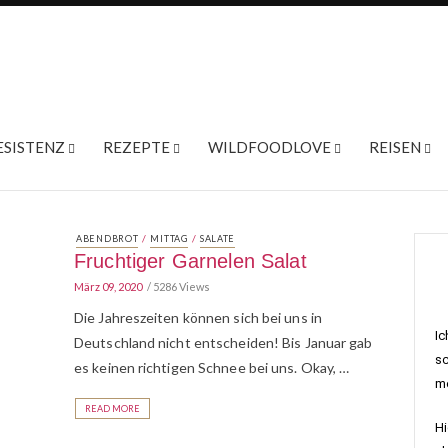
ESISTENZ
REZEPTE
WILDFOODLOVE
REISEN
/
/
ABENDBROT
MITTAG
SALATE
Fruchtiger Garnelen Salat
März 09, 2020
5286 Views
Die Jahreszeiten können sich bei uns in
Ic
Deutschland nicht entscheiden! Bis Januar gab
sc
es keinen richtigen Schnee bei uns. Okay, …
me
READ MORE
Hi