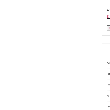
Ab
E-
A
D
I
Me
P