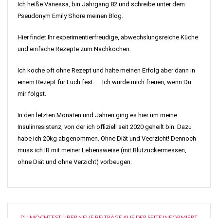
Ich heiße Vanessa, bin Jahrgang 82 und schreibe unter dem
Pseudonym Emily Shore meinen Blog.
Hier findet Ihr experimentierfreudige, abwechslungsreiche Küche
und einfache Rezepte zum Nachkochen.
Ich koche oft ohne Rezept und halte meinen Erfolg aber dann in
einem Rezept für Euch fest. Ich würde mich freuen, wenn Du
mir folgst.
In den letzten Monaten und Jahren ging es hier um meine
Insulinresistenz, von der ich offiziell seit 2020 geheilt bin. Dazu
habe ich 20kg abgenommen. Ohne Diät und Veerzicht! Dennoch
muss ich IR mit meiner Lebensweise (mit Blutzuckermessen,
ohne Diät und ohne Verzicht) vorbeugen.
DU MÖCHTEST ÜBER NEUE BEITRÄGE AUF DER SEITE INFORMIERT