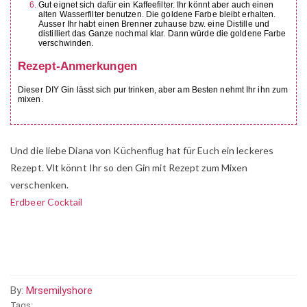
Gut eignet sich dafür ein Kaffeefilter. Ihr könnt aber auch einen
alten Wasserfilter benutzen. Die goldene Farbe bleibt erhalten.
Ausser Ihr habt einen Brenner zuhause bzw. eine Distille und
distilliert das Ganze nochmal klar. Dann würde die goldene Farbe
verschwinden.
Rezept-Anmerkungen
Dieser DIY Gin lässt sich pur trinken, aber am Besten nehmt Ihr ihn zum
mixen.
Und die liebe Diana von Küchenflug hat für Euch ein leckeres
Rezept. Vlt könnt Ihr so den Gin mit Rezept zum Mixen
verschenken.
Erdbeer Cocktail
By:
Mrsemilyshore
Tags: