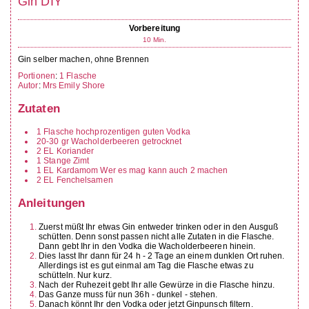
Gin DIY
Vorbereitung
10
Min.
Gin selber machen, ohne Brennen
Portionen
:
1
Flasche
Autor
:
Mrs Emily Shore
Zutaten
1
Flasche hochprozentigen guten Vodka
20-30
gr
Wacholderbeeren
getrocknet
2
EL
Koriander
1
Stange Zimt
1
EL
Kardamom
Wer es mag kann auch 2 machen
2
EL
Fenchelsamen
Anleitungen
Zuerst müßt Ihr etwas Gin entweder trinken oder in den Ausguß
schütten. Denn sonst passen nicht alle Zutaten in die Flasche.
Dann gebt Ihr in den Vodka die Wacholderbeeren hinein.
Dies lasst Ihr dann für 24 h - 2 Tage an einem dunklen Ort ruhen.
Allerdings ist es gut einmal am Tag die Flasche etwas zu
schütteln. Nur kurz.
Nach der Ruhezeit gebt Ihr alle Gewürze in die Flasche hinzu.
Das Ganze muss für nun 36h - dunkel - stehen.
Danach könnt Ihr den Vodka oder jetzt Ginpunsch filtern.