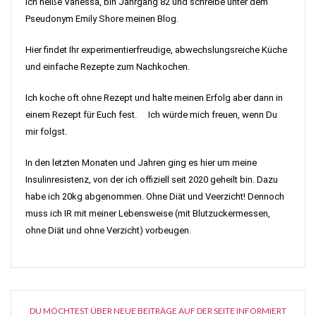
Ich heiße Vanessa, bin Jahrgang 82 und schreibe unter dem
Pseudonym Emily Shore meinen Blog.
Hier findet Ihr experimentierfreudige, abwechslungsreiche Küche
und einfache Rezepte zum Nachkochen.
Ich koche oft ohne Rezept und halte meinen Erfolg aber dann in
einem Rezept für Euch fest. Ich würde mich freuen, wenn Du
mir folgst.
In den letzten Monaten und Jahren ging es hier um meine
Insulinresistenz, von der ich offiziell seit 2020 geheilt bin. Dazu
habe ich 20kg abgenommen. Ohne Diät und Veerzicht! Dennoch
muss ich IR mit meiner Lebensweise (mit Blutzuckermessen,
ohne Diät und ohne Verzicht) vorbeugen.
DU MÖCHTEST ÜBER NEUE BEITRÄGE AUF DER SEITE INFORMIERT