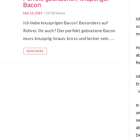
Bacon
Mai 13, 2019
21732 Views
Ic
Ich liebe knusprigen Bacon! Besonders auf
sc
Rührei. Ihr auch? Der perfekt gebratene Bacon
me
muss knusprig, braun, kross und lecker sein. …
Hi
READ MORE
ab
R
Ic
Er
Ic
In
um
se
ab
De