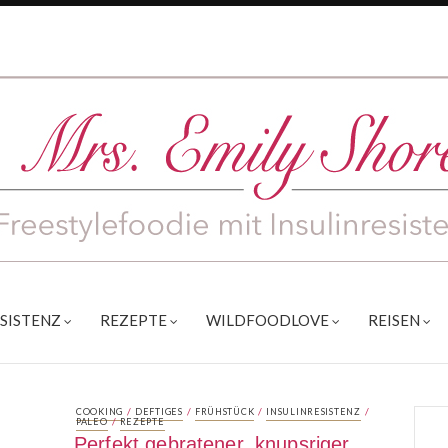
ESISTENZ
REZEPTE
WILDFOODLOVE
REISEN
/
/
/
/
COOKING
DEFTIGES
FRÜHSTÜCK
INSULINRESISTENZ
/
PALEO
REZEPTE
Perfekt gebratener, knupsriger