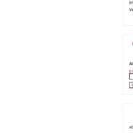
(m
Ve
Ab
E-
A