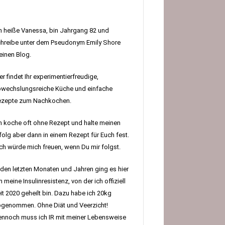
h heiße Vanessa, bin Jahrgang 82 und
hreibe unter dem Pseudonym Emily Shore
inen Blog.
er findet Ihr experimentierfreudige,
wechslungsreiche Küche und einfache
ezepte zum Nachkochen.
h koche oft ohne Rezept und halte meinen
folg aber dann in einem Rezept für Euch fest.
h würde mich freuen, wenn Du mir folgst.
 den letzten Monaten und Jahren ging es hier
 meine Insulinresistenz, von der ich offiziell
it 2020 geheilt bin. Dazu habe ich 20kg
genommen. Ohne Diät und Veerzicht!
nnoch muss ich IR mit meiner Lebensweise