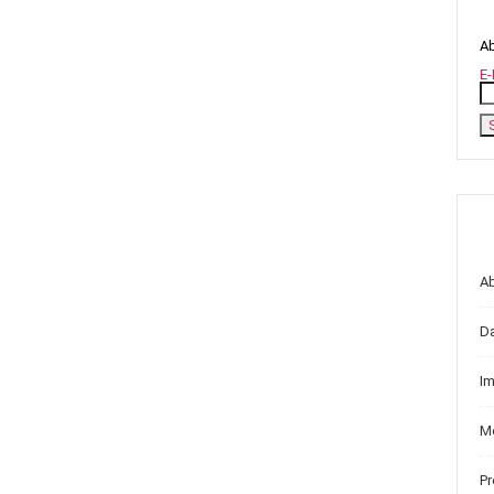
Ab
E-
A
D
I
Me
P