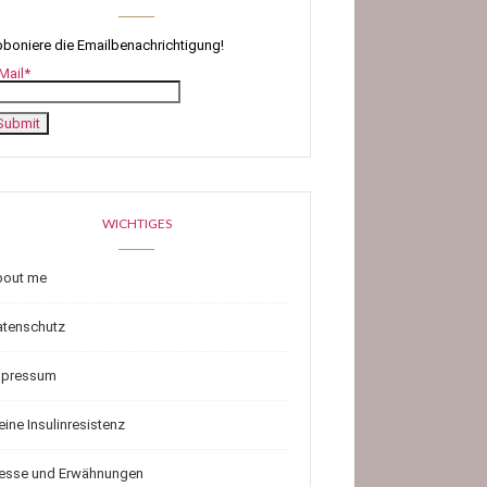
boniere die Emailbenachrichtigung!
Mail*
WICHTIGES
bout me
atenschutz
mpressum
ine Insulinresistenz
resse und Erwähnungen