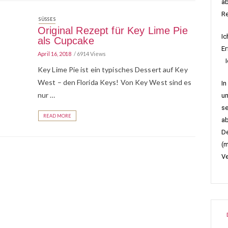
ab
R
SÜSSES
Original Rezept für Key Lime Pie
Ic
als Cupcake
Er
April 16, 2018
6914 Views
Ic
Key Lime Pie ist ein typisches Dessert auf Key
West – den Florida Keys! Von Key West sind es
In
nur …
um
se
READ MORE
ab
De
(m
Ve