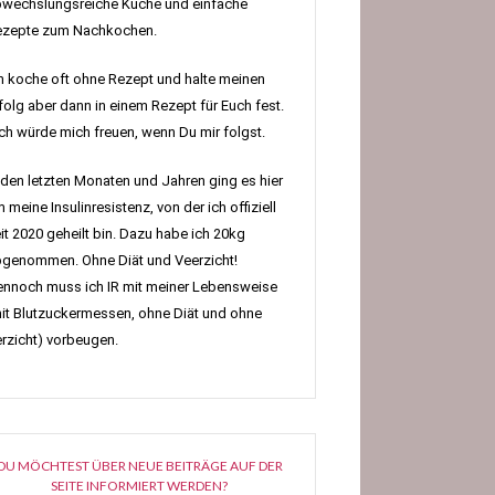
wechslungsreiche Küche und einfache
ezepte zum Nachkochen.
h koche oft ohne Rezept und halte meinen
folg aber dann in einem Rezept für Euch fest.
h würde mich freuen, wenn Du mir folgst.
 den letzten Monaten und Jahren ging es hier
 meine Insulinresistenz, von der ich offiziell
it 2020 geheilt bin. Dazu habe ich 20kg
genommen. Ohne Diät und Veerzicht!
nnoch muss ich IR mit meiner Lebensweise
it Blutzuckermessen, ohne Diät und ohne
rzicht) vorbeugen.
DU MÖCHTEST ÜBER NEUE BEITRÄGE AUF DER
SEITE INFORMIERT WERDEN?