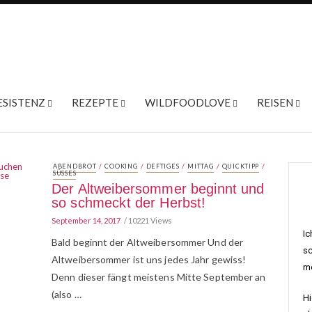
ESISTENZ
REZEPTE
WILDFOODLOVE
REISEN
/
/
/
/
/
ABENDBROT
COOKING
DEFTIGES
MITTAG
QUICKTIPP
SÜSSES
Der Altweibersommer beginnt und
so schmeckt der Herbst!
September 14, 2017
10221 Views
Ic
Bald beginnt der Altweibersommer Und der
sc
Altweibersommer ist uns jedes Jahr gewiss!
me
Denn dieser fängt meistens Mitte September an
(also …
Hi