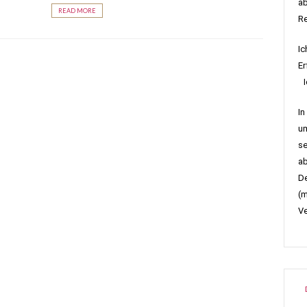
ab
READ MORE
R
Ic
Er
Ic
In
um
se
ab
De
(m
Ve