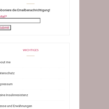
boniere die Emailbenachrichtigung!
Mail*
WICHTIGES
bout me
atenschutz
mpressum
ine Insulinresistenz
resse und Erwähnungen