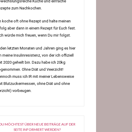
wechslungsreiche Küche und einfache
ezepte zum Nachkochen.
h koche oft ohne Rezept und halte meinen
folg aber dann in einem Rezept für Euch fest.
h würde mich freuen, wenn Du mir folgst.
 den letzten Monaten und Jahren ging es hier
 meine Insulinresistenz, von der ich offiziell
it 2020 geheilt bin. Dazu habe ich 20kg
genommen. Ohne Diät und Veerzicht!
nnoch muss ich IR mit meiner Lebensweise
it Blutzuckermessen, ohne Diät und ohne
rzicht) vorbeugen.
DU MÖCHTEST ÜBER NEUE BEITRÄGE AUF DER
SEITE INFORMIERT WERDEN?