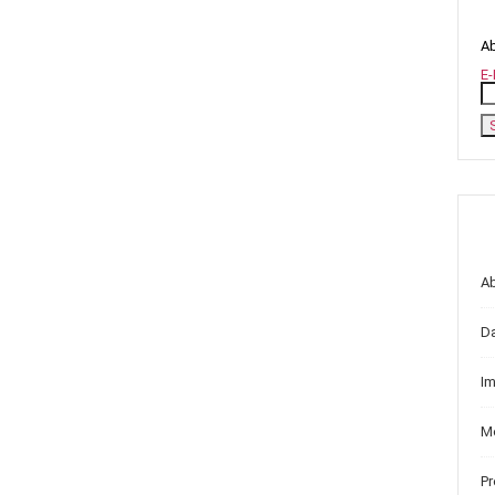
Ab
E-
A
D
I
Me
P