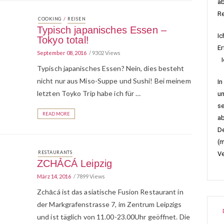
ab
R
/
COOKING
REISEN
Typisch japanisches Essen –
Ic
Tokyo total!
Er
September 08, 2016
9302 Views
Ic
Typisch japanisches Essen? Nein, dies besteht
nicht nur aus Miso-Suppe und Sushi! Bei meinem
In
letzten Toyko Trip habe ich für …
um
se
READ MORE
ab
De
(m
RESTAURANTS
Ve
ZCHẢCÁ Leipzig
März 14, 2016
7899 Views
Zchācá ist das asiatische Fusion Restaurant in
der Markgrafenstrasse 7, im Zentrum Leipzigs
und ist täglich von 11.00-23.00Uhr geöffnet. Die