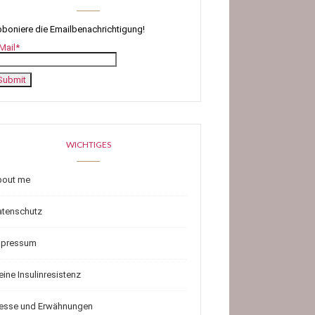
boniere die Emailbenachrichtigung!
Mail*
WICHTIGES
bout me
atenschutz
mpressum
ine Insulinresistenz
resse und Erwähnungen