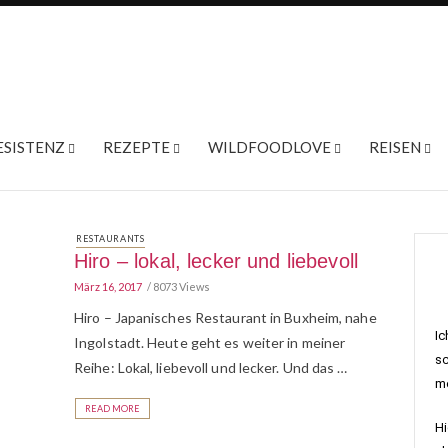
ESISTENZ
REZEPTE
WILDFOODLOVE
REISEN
RESTAURANTS
Hiro – lokal, lecker und liebevoll
März 16, 2017
8073 Views
Hiro – Japanisches Restaurant in Buxheim, nahe
Ic
Ingolstadt. Heute geht es weiter in meiner
sc
Reihe: Lokal, liebevoll und lecker. Und das …
me
READ MORE
Hi