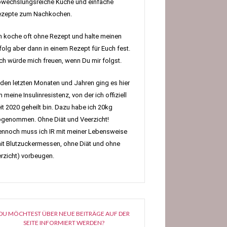
wechslungsreiche Küche und einfache
ezepte zum Nachkochen.
h koche oft ohne Rezept und halte meinen
folg aber dann in einem Rezept für Euch fest.
h würde mich freuen, wenn Du mir folgst.
 den letzten Monaten und Jahren ging es hier
 meine Insulinresistenz, von der ich offiziell
it 2020 geheilt bin. Dazu habe ich 20kg
genommen. Ohne Diät und Veerzicht!
nnoch muss ich IR mit meiner Lebensweise
it Blutzuckermessen, ohne Diät und ohne
rzicht) vorbeugen.
DU MÖCHTEST ÜBER NEUE BEITRÄGE AUF DER
SEITE INFORMIERT WERDEN?