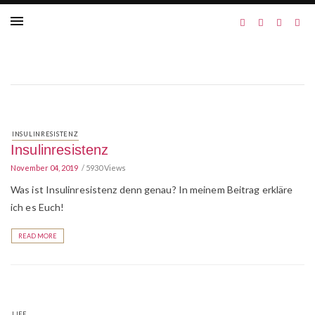
INSULINRESISTENZ
Insulinresistenz
November 04, 2019
5930 Views
Was ist Insulinresistenz denn genau? In meinem Beitrag erkläre
ich es Euch!
READ MORE
LIFE