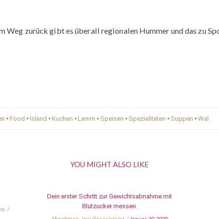
em Weg zurück gibt es überall regionalen Hummer und das zu Spo
en
•
Food
•
Island
•
Kuchen
•
Lamm
•
Speisen
•
Spezialitäten
•
Suppen
•
Wal
YOU MIGHT ALSO LIKE
Dein erster Schritt zur Gewichtsabnahme mit
Blutzucker messen.
ps
Abnehmen
,
Insulinresistenz
Januar 20, 2020