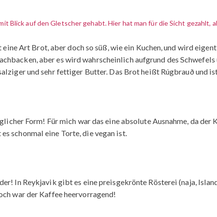
it Blick auf den Gletscher gehabt. Hier hat man für die Sicht gezahlt, 
st eine Art Brot, aber doch so süß, wie ein Kuchen, und wird eige
achbacken, aber es wird wahrscheinlich aufgrund des Schwefels 
lziger und sehr fettiger Butter. Das Brot heißt Rúgbrauð und ist 
jeglicher Form! Für mich war das eine absolute Ausnahme, da der 
s schonmal eine Torte, die vegan ist.
! In Reykjavik gibt es eine preisgekrönte Rösterei (naja, Island 
noch war der Kaffee heervorragend!