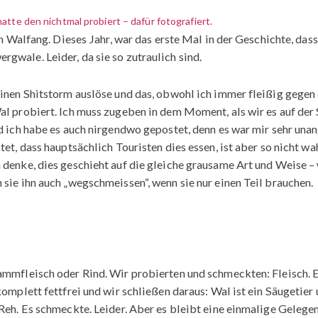
tte den nichtmal probiert – dafür fotografiert.
nen Walfang. Dieses Jahr, war das erste Mal in der Geschichte, das
gwale. Leider, da sie so zutraulich sind.
einen Shitstorm auslöse und das, obwohl ich immer fleißig gegen
al probiert. Ich muss zugeben in dem Moment, als wir es auf der 
nd ich habe es auch nirgendwo gepostet, denn es war mir sehr u
tet, dass hauptsächlich Touristen dies essen, ist aber so nicht w
denke, dies geschieht auf die gleiche grausame Art und Weise – w
 sie ihn auch „wegschmeissen“, wenn sie nur einen Teil brauchen.
Lammfleisch oder Rind. Wir probierten und schmeckten: Fleisch.
omplett fettfrei und wir schließen daraus: Wal ist ein Säugetier u
Reh. Es schmeckte. Leider. Aber es bleibt eine einmalige Gelegenh