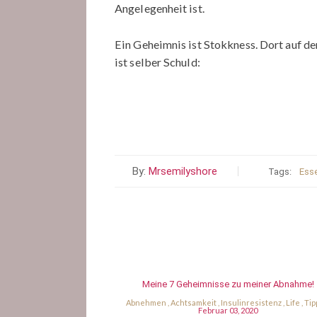
Angelegenheit ist.
Ein Geheimnis ist Stokkness. Dort auf d
ist selber Schuld:
By:
Mrsemilyshore
Tags:
Ess
Meine 7 Geheimnisse zu meiner Abnahme!
Abnehmen
,
Achtsamkeit
,
Insulinresistenz
,
Life
,
Tip
Februar 03, 2020