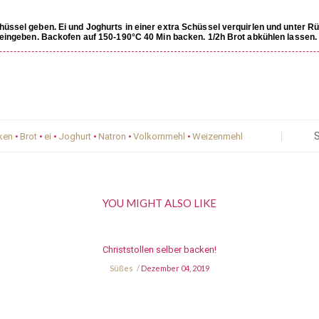
üssel geben. Ei und Joghurts in einer extra Schüssel verquirlen und unter R
neingeben. Backofen auf 150-190°C 40 Min backen. 1/2h Brot abkühlen lassen.
S
ken
•
Brot
•
ei
•
Joghurt
•
Natron
•
Volkornmehl
•
Weizenmehl
YOU MIGHT ALSO LIKE
Christstollen selber backen!
Süßes
Dezember 04, 2019