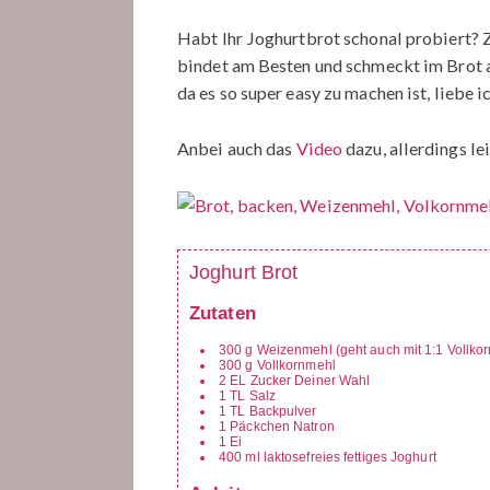
Habt Ihr Joghurtbrot schonal probiert? Zu
bindet am Besten und schmeckt im Brot au
da es so super easy zu machen ist, liebe i
Anbei auch das
Video
dazu, allerdings lei
Joghurt Brot
Zutaten
300
g
Weizenmehl (geht auch mit 1:1 Vollko
300
g
Vollkornmehl
2
EL
Zucker Deiner Wahl
1
TL
Salz
1
TL
Backpulver
1
Päckchen
Natron
1
Ei
400
ml
laktosefreies fettiges Joghurt