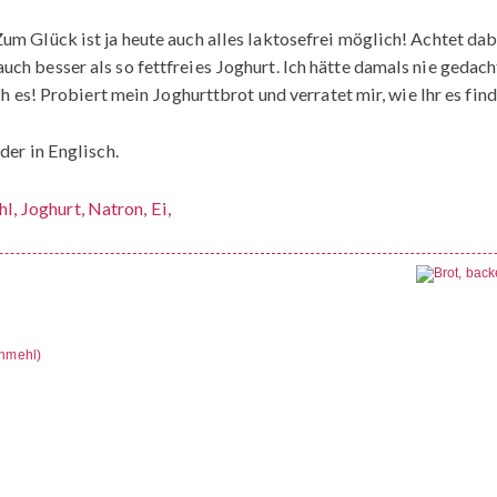
m Glück ist ja heute auch alles laktosefrei möglich! Achtet dabei
ch besser als so fettfreies Joghurt. Ich hätte damals nie gedac
ch es! Probiert mein Joghurttbrot und verratet mir, wie Ihr es find
der in Englisch.
rnmehl)