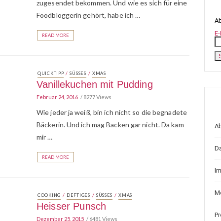
zugesendet bekommen. Und wie es sich für eine
Foodbloggerin gehört, habe ich …
Ab
E-
READ MORE
/
/
QUICKTIPP
SÜSSES
XMAS
Vanillekuchen mit Pudding
Februar 24, 2016
8277 Views
Wie jeder ja weiß, bin ich nicht so die begnadete
Bäckerin. Und ich mag Backen gar nicht. Da kam
A
mir …
D
READ MORE
I
Me
/
/
/
COOKING
DEFTIGES
SÜSSES
XMAS
Heisser Punsch
P
Dezember 25, 2015
6481 Views