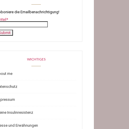
boniere die Emailbenachrichtigung!
Mail*
WICHTIGES
bout me
atenschutz
mpressum
ine Insulinresistenz
resse und Erwähnungen