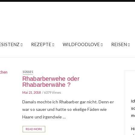
ESISTENZ
REZEPTE
WILDFOODLOVE
REISEN
SÜSSES
Rhabarberwehe oder
Rhabarberwähe ?
Mai 21, 2018
6379 Views
Ic
Damals mochte ich Rhabarber gar nicht. Denn er
sc
war so sauer und hatte so ekelige Fäden wie
me
Haare und irgendwie …
Hi
READ MORE