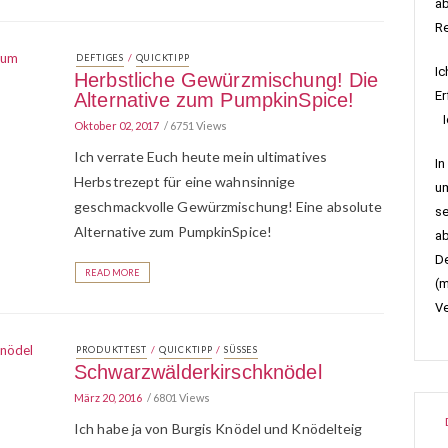
ab
R
/
DEFTIGES
QUICKTIPP
Ic
Herbstliche Gewürzmischung! Die
Er
Alternative zum PumpkinSpice!
Ic
Oktober 02, 2017
6751 Views
Ich verrate Euch heute mein ultimatives
In
Herbstrezept für eine wahnsinnige
um
geschmackvolle Gewürzmischung! Eine absolute
se
Alternative zum PumpkinSpice!
ab
De
READ MORE
(m
Ve
/
/
PRODUKTTEST
QUICKTIPP
SÜSSES
Schwarzwälderkirschknödel
März 20, 2016
6801 Views
Ich habe ja von Burgis Knödel und Knödelteig