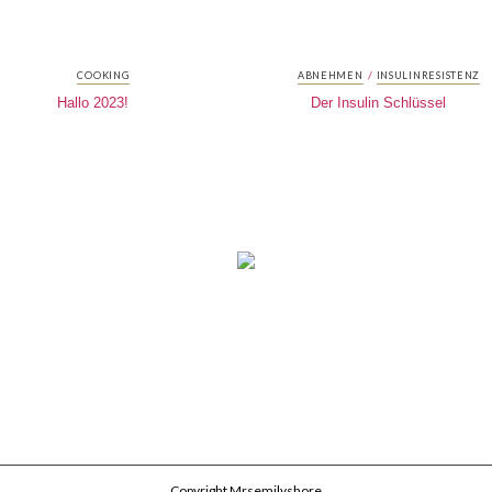
/
COOKING
ABNEHMEN
INSULINRESISTENZ
Hallo 2023!
Der Insulin Schlüssel
Copyright Mrsemilyshore