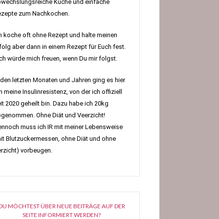
wechslungsreiche Küche und einfache
ezepte zum Nachkochen.
h koche oft ohne Rezept und halte meinen
folg aber dann in einem Rezept für Euch fest.
h würde mich freuen, wenn Du mir folgst.
 den letzten Monaten und Jahren ging es hier
 meine Insulinresistenz, von der ich offiziell
it 2020 geheilt bin. Dazu habe ich 20kg
genommen. Ohne Diät und Veerzicht!
nnoch muss ich IR mit meiner Lebensweise
it Blutzuckermessen, ohne Diät und ohne
rzicht) vorbeugen.
DU MÖCHTEST ÜBER NEUE BEITRÄGE AUF DER
SEITE INFORMIERT WERDEN?