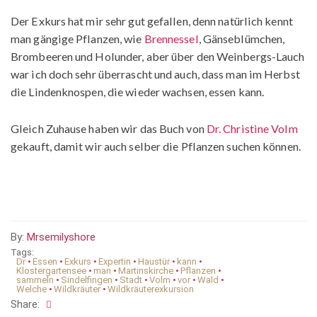
Der Exkurs hat mir sehr gut gefallen, denn natürlich kennt
man gängige Pflanzen, wie
Brennessel
, Gänseblümchen,
Brombeeren und Holunder, aber über den Weinbergs-Lauch
war ich doch sehr überrascht und auch, dass man im Herbst
die Lindenknospen, die wieder wachsen, essen kann.
Gleich Zuhause haben wir das Buch von
Dr. Christine Volm
gekauft, damit wir auch selber die Pflanzen suchen können.
By:
Mrsemilyshore
Tags:
Dr
•
Essen
•
Exkurs
•
Expertin
•
Haustür
•
kann
•
Klostergartensee
•
man
•
Martinskirche
•
Pflanzen
•
sammeln
•
Sindelfingen
•
Stadt
•
Volm
•
vor
•
Wald
•
Welche
•
Wildkräuter
•
Wildkräuterexkursion
Share: