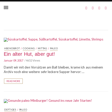
/
/
/
ABENDBROT
COOKING
MITTAG
PALEO
Ein alter Hut, aber gut!
Januar 09, 2017
4652 Views
Damit wir mit den Vorsätzen am Ball bleiben, krame ich aus meinem
Archiv noch eine weitere sehr leckere Supper hervor: …
READ MORE
/
DEFTIGES
PALEO