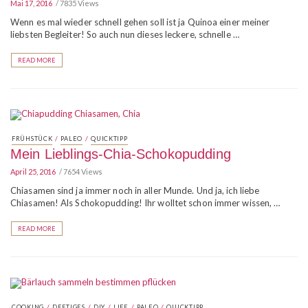
Mai 17, 2016
7835 Views
Wenn es mal wieder schnell gehen soll ist ja Quinoa einer meiner
liebsten Begleiter! So auch nun dieses leckere, schnelle …
READ MORE
/
/
FRÜHSTÜCK
PALEO
QUICKTIPP
Mein Lieblings-Chia-Schokopudding
April 25, 2016
7654 Views
Chiasamen sind ja immer noch in aller Munde. Und ja, ich liebe
Chiasamen! Als Schokopudding! Ihr wolltet schon immer wissen, …
READ MORE
/
/
/
/
/
COOKING
DEFTIGES
DIY
LIFE
PALEO
QUICKTIPP