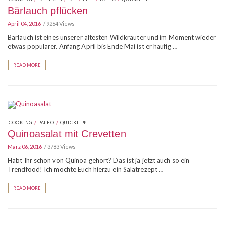
Bärlauch pflücken
April 04, 2016
9264 Views
Bärlauch ist eines unserer ältesten Wildkräuter und im Moment wieder
etwas populärer. Anfang April bis Ende Mai ist er häufig …
READ MORE
/
/
COOKING
PALEO
QUICKTIPP
Quinoasalat mit Crevetten
März 06, 2016
3783 Views
Habt Ihr schon von Quinoa gehört? Das ist ja jetzt auch so ein
Trendfood! Ich möchte Euch hierzu ein Salatrezept …
READ MORE