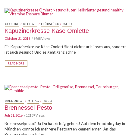
/
/
/
COOKING
DEFTIGES
FRÜHSTÜCK
PALEO
Kapuzinerkresse Käse Omlette
Oktober 21, 2016
6968 Views
Ein Kapuzinerkresse Käse Omlett Sieht nicht nur hübsch aus, sondern
ist auch gesund! Und es geht ganz schnell!
READ MORE
/
/
ABENDBROT
MITTAG
PALEO
Brennessel Pesto
Juli 31, 2016
12159 Views
Brennesselpesto? Ja Du hat richtig gehört! Auf dem Foodblogday in
München konnte ich mehrere Pestoarten kennenlernen. An das
Brennesselpesto habe …