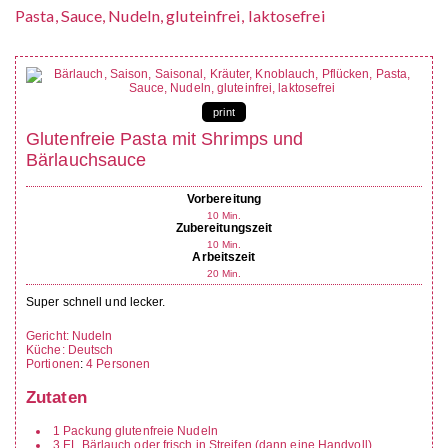
print
Glutenfreie Pasta mit Shrimps und
Bärlauchsauce
Vorbereitung
10
Min.
Zubereitungszeit
10
Min.
Arbeitszeit
20
Min.
Super schnell und lecker.
Gericht:
Nudeln
Küche:
Deutsch
Portionen
:
4
Personen
Zutaten
1
Packung
glutenfreie Nudeln
3
EL
Bärlauch
oder frisch in Streifen (dann eine Handvoll)